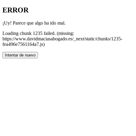
ERROR
¡Uy! Parece que algo ha ido mal.
Loading chunk 1235 failed. (missing:
https://www.davidmaciasabogado.es/_next/static/chunks/1235-
fea496e7561164a7.js)
Intentar de nuevo