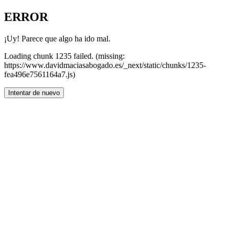
ERROR
¡Uy! Parece que algo ha ido mal.
Loading chunk 1235 failed. (missing:
https://www.davidmaciasabogado.es/_next/static/chunks/1235-
fea496e7561164a7.js)
Intentar de nuevo