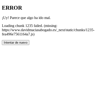
ERROR
¡Uy! Parece que algo ha ido mal.
Loading chunk 1235 failed. (missing:
https://www.davidmaciasabogado.es/_next/static/chunks/1235-
fea496e7561164a7.js)
Intentar de nuevo