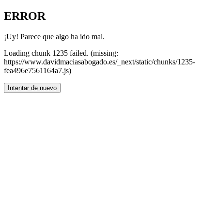
ERROR
¡Uy! Parece que algo ha ido mal.
Loading chunk 1235 failed. (missing:
https://www.davidmaciasabogado.es/_next/static/chunks/1235-
fea496e7561164a7.js)
Intentar de nuevo