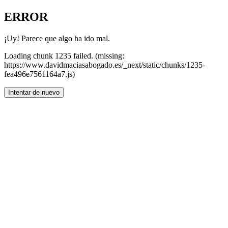
ERROR
¡Uy! Parece que algo ha ido mal.
Loading chunk 1235 failed. (missing:
https://www.davidmaciasabogado.es/_next/static/chunks/1235-
fea496e7561164a7.js)
Intentar de nuevo