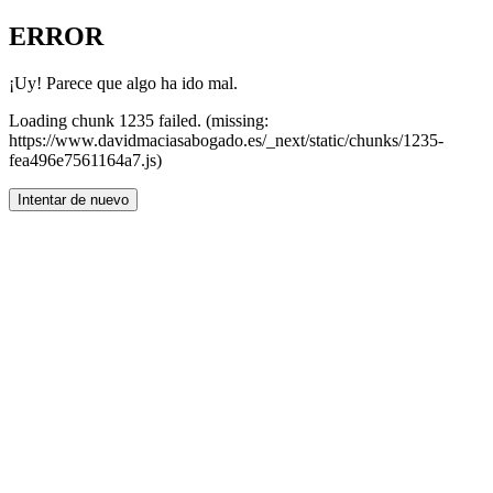
ERROR
¡Uy! Parece que algo ha ido mal.
Loading chunk 1235 failed. (missing:
https://www.davidmaciasabogado.es/_next/static/chunks/1235-
fea496e7561164a7.js)
Intentar de nuevo