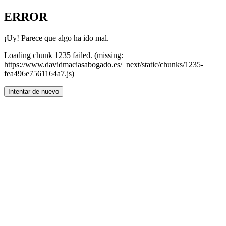
ERROR
¡Uy! Parece que algo ha ido mal.
Loading chunk 1235 failed. (missing:
https://www.davidmaciasabogado.es/_next/static/chunks/1235-
fea496e7561164a7.js)
Intentar de nuevo