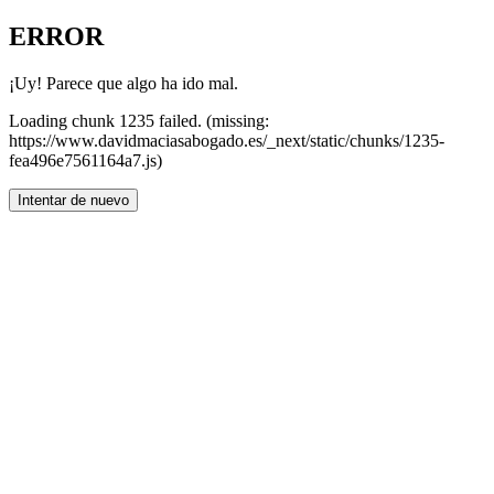
ERROR
¡Uy! Parece que algo ha ido mal.
Loading chunk 1235 failed. (missing:
https://www.davidmaciasabogado.es/_next/static/chunks/1235-
fea496e7561164a7.js)
Intentar de nuevo