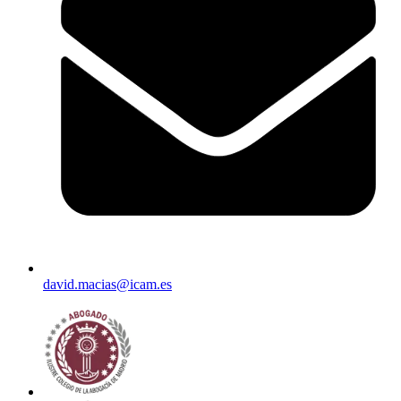
david.macias@icam.es