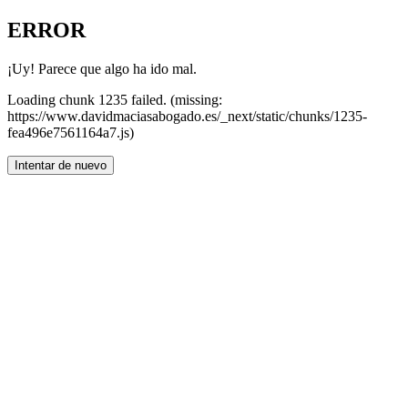
ERROR
¡Uy! Parece que algo ha ido mal.
Loading chunk 1235 failed. (missing:
https://www.davidmaciasabogado.es/_next/static/chunks/1235-
fea496e7561164a7.js)
Intentar de nuevo