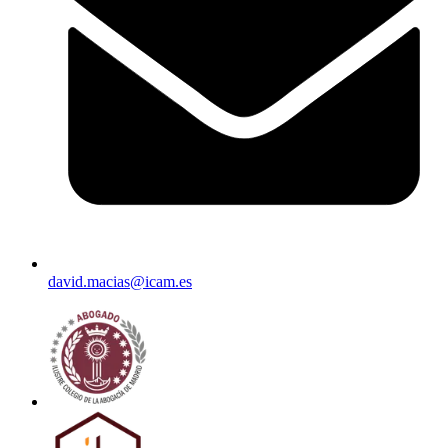
david.macias@icam.es