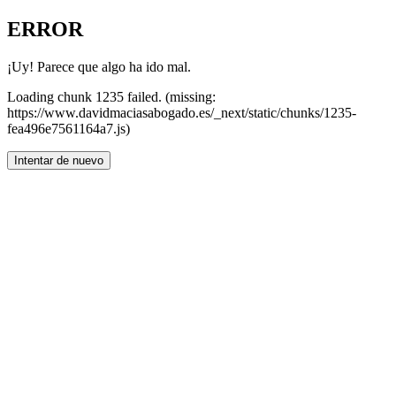
ERROR
¡Uy! Parece que algo ha ido mal.
Loading chunk 1235 failed. (missing:
https://www.davidmaciasabogado.es/_next/static/chunks/1235-
fea496e7561164a7.js)
Intentar de nuevo