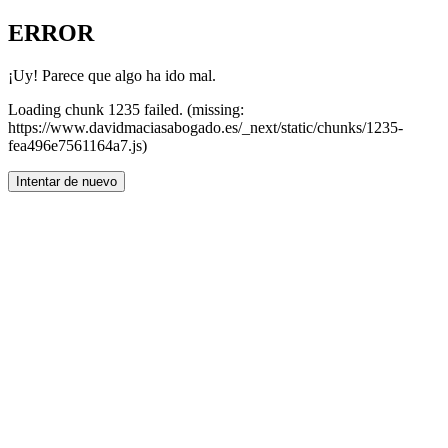
ERROR
¡Uy! Parece que algo ha ido mal.
Loading chunk 1235 failed. (missing:
https://www.davidmaciasabogado.es/_next/static/chunks/1235-
fea496e7561164a7.js)
Intentar de nuevo