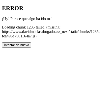
ERROR
¡Uy! Parece que algo ha ido mal.
Loading chunk 1235 failed. (missing:
https://www.davidmaciasabogado.es/_next/static/chunks/1235-
fea496e7561164a7.js)
Intentar de nuevo