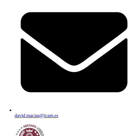
david.macias@icam.es