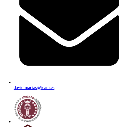
david.macias@icam.es