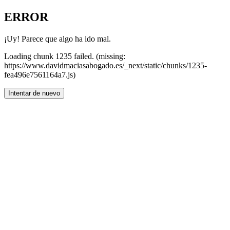
ERROR
¡Uy! Parece que algo ha ido mal.
Loading chunk 1235 failed. (missing:
https://www.davidmaciasabogado.es/_next/static/chunks/1235-
fea496e7561164a7.js)
Intentar de nuevo