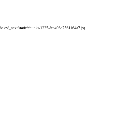
do.es/_next/static/chunks/1235-fea496e7561164a7.js)