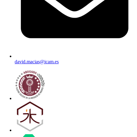
david.macias@icam.es