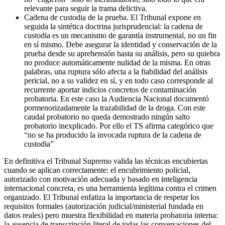
relevante para seguir la trama delictiva.
Cadena de custodia de la prueba. El Tribunal expone en
seguida la sintética doctrina jurisprudencial: la cadena de
custodia es un mecanismo de garantía instrumental, no un fin
en sí mismo. Debe asegurar la identidad y conservación de la
prueba desde su aprehensión hasta su análisis, pero su quiebra
no produce automáticamente nulidad de la misma. En otras
palabras, una ruptura sólo afecta a la fiabilidad del análisis
pericial, no a su validez en sí, y en todo caso corresponde al
recurrente aportar indicios concretos de contaminación
probatoria. En este caso la Audiencia Nacional documentó
pormenorizadamente la trazabilidad de la droga. Con este
caudal probatorio no queda demostrado ningún salto
probatorio inexplicado. Por ello el TS afirma categórico que
“no se ha producido la invocada ruptura de la cadena de
custodia”
En definitiva el Tribunal Supremo valida las técnicas encubiertas
cuando se aplican correctamente: el encubrimiento policial,
autorizado con motivación adecuada y basado en inteligencia
internacional concreta, es una herramienta legítima contra el crimen
organizado. El Tribunal enfatiza la importancia de respetar los
requisitos formales (autorización judicial/ministerial fundada en
datos reales) pero muestra flexibilidad en materia probatoria interna:
la ausencia de transcripción literal de todas las conversaciones del