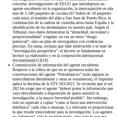
concreta: investigaciones de EEUU que introdujeron un
agente encubierto en la organización, la interceptación en alta
mar de 1.340 paquetes de cocaína (67 bultos de 20 paquetes
cada uno), el traslado del alijo a San Juan de Puerto Rico, la
continuación de la cadena de custodia aérea hasta España y la
identificación de los destinatarios en nuestro país. Según el
Tribunal, esos datos demuestran la “idoneidad, necesidad y
proporcionalidad” exigidas: no era un mero “riesgo
potencial”, sino un plan de envergadura con evidencias
precisas. En suma, rechaza que falte motivación o se trate de
“investigación prospectiva”: el decreto se fundamenta en
hechos ya elaborados y en la cooperación internacional
documentada[11][10].
Comunicación de información del agente encubierto.
Respecto a la crítica de que no se aportaron todas las
conversaciones del agente “Pelosblancos” (solo algunas se
transcribieron literalmente y otras se resumieron), el Supremo
aplica la doctrina de la STS 503/2021. Se recuerda que el art.
282 bis exige que el agente “deberá poner la información que
vaya descubriendo a disposición de quien autorizó la
investigación, a la mayor brevedad posible”. Sin embargo,
esto no equivale a copiar “como si fuera una intervención
telefónica” cada chat o mensaje. Lo relevante es proporcionar
lo que resulte trascendente para la investigación. Los agentes
no “eligieron” sólo lo incriminatorio, sino todo lo que era