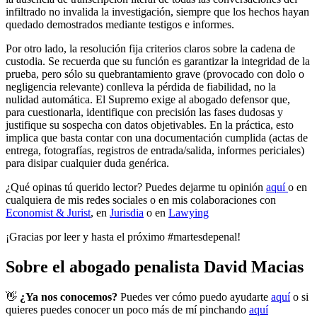
infiltrado no invalida la investigación, siempre que los hechos hayan
quedado demostrados mediante testigos e informes.
Por otro lado, la resolución fija criterios claros sobre la cadena de
custodia. Se recuerda que su función es garantizar la integridad de la
prueba, pero sólo su quebrantamiento grave (provocado con dolo o
negligencia relevante) conlleva la pérdida de fiabilidad, no la
nulidad automática. El Supremo exige al abogado defensor que,
para cuestionarla, identifique con precisión las fases dudosas y
justifique su sospecha con datos objetivables. En la práctica, esto
implica que basta contar con una documentación cumplida (actas de
entrega, fotografías, registros de entrada/salida, informes periciales)
para disipar cualquier duda genérica.
¿Qué opinas tú querido lector? Puedes dejarme tu opinión
aquí
o en
cualquiera de mis redes sociales o en mis colaboraciones con
Economist & Jurist
, en
Jurisdia
o en
Lawying
¡Gracias por leer y hasta el próximo #martesdepenal!
Sobre el abogado penalista David Macias
👋
¿Ya nos conocemos?
Puedes ver cómo puedo ayudarte
aquí
o si
quieres puedes conocer un poco más de mí pinchando
aquí