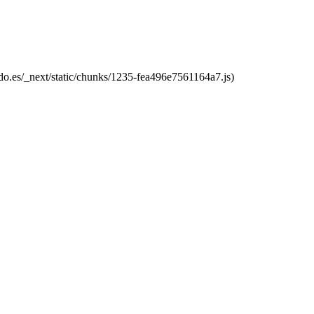
do.es/_next/static/chunks/1235-fea496e7561164a7.js)