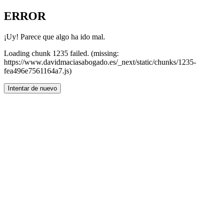
ERROR
¡Uy! Parece que algo ha ido mal.
Loading chunk 1235 failed. (missing:
https://www.davidmaciasabogado.es/_next/static/chunks/1235-
fea496e7561164a7.js)
Intentar de nuevo