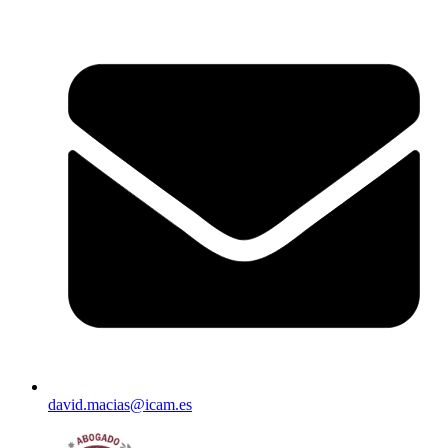
david.macias@icam.es