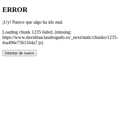
ERROR
¡Uy! Parece que algo ha ido mal.
Loading chunk 1235 failed. (missing:
https://www.davidmaciasabogado.es/_next/static/chunks/1235-
fea496e7561164a7.js)
Intentar de nuevo