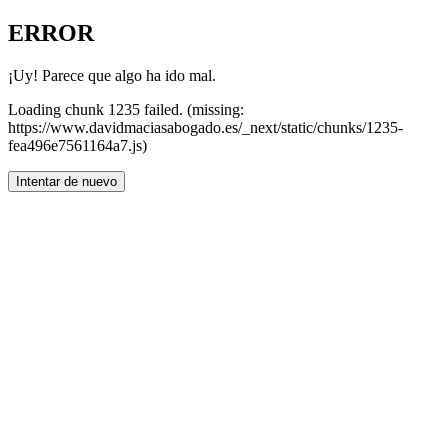
ERROR
¡Uy! Parece que algo ha ido mal.
Loading chunk 1235 failed. (missing:
https://www.davidmaciasabogado.es/_next/static/chunks/1235-
fea496e7561164a7.js)
Intentar de nuevo