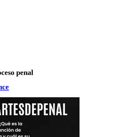
oceso penal
nce