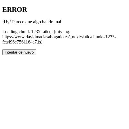
ERROR
¡Uy! Parece que algo ha ido mal.
Loading chunk 1235 failed. (missing:
https://www.davidmaciasabogado.es/_next/static/chunks/1235-
fea496e7561164a7.js)
Intentar de nuevo