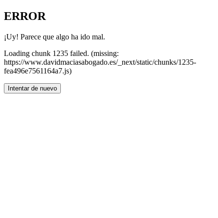
ERROR
¡Uy! Parece que algo ha ido mal.
Loading chunk 1235 failed. (missing:
https://www.davidmaciasabogado.es/_next/static/chunks/1235-
fea496e7561164a7.js)
Intentar de nuevo