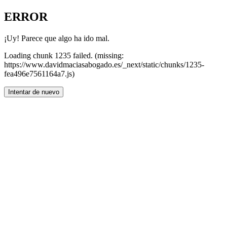
ERROR
¡Uy! Parece que algo ha ido mal.
Loading chunk 1235 failed. (missing:
https://www.davidmaciasabogado.es/_next/static/chunks/1235-
fea496e7561164a7.js)
Intentar de nuevo