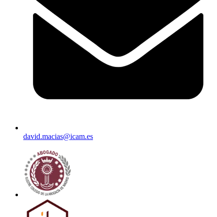
david.macias@icam.es