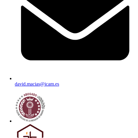
david.macias@icam.es