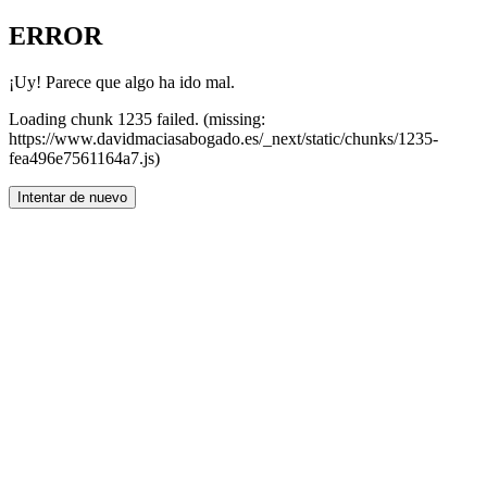
ERROR
¡Uy! Parece que algo ha ido mal.
Loading chunk 1235 failed. (missing:
https://www.davidmaciasabogado.es/_next/static/chunks/1235-
fea496e7561164a7.js)
Intentar de nuevo