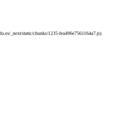
do.es/_next/static/chunks/1235-fea496e7561164a7.js)