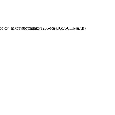
do.es/_next/static/chunks/1235-fea496e7561164a7.js)