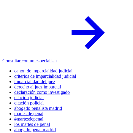
Consultar con un especialista
canon de imparcialidad judicial
criterios de imparcialidad judicial
imparcialidad del juez
derecho al juez imparcial
declaración como investigado
citación judicial
citación policial
abogado penalista madrid
martes de penal
#martesdepenal
los martes de penal
abogado penal madrid