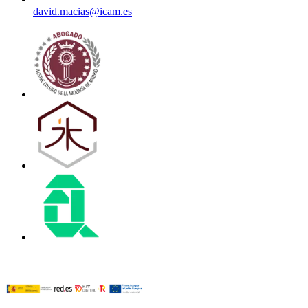
david.macias@icam.es