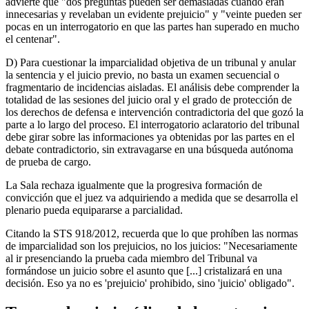
advierte que "dos preguntas pueden ser demasiadas cuando eran
innecesarias y revelaban un evidente prejuicio" y "veinte pueden ser
pocas en un interrogatorio en que las partes han superado en mucho
el centenar".
D) Para cuestionar la imparcialidad objetiva de un tribunal y anular
la sentencia y el juicio previo, no basta un examen secuencial o
fragmentario de incidencias aisladas. El análisis debe comprender la
totalidad de las sesiones del juicio oral y el grado de protección de
los derechos de defensa e intervención contradictoria del que gozó la
parte a lo largo del proceso. El interrogatorio aclaratorio del tribunal
debe girar sobre las informaciones ya obtenidas por las partes en el
debate contradictorio, sin extravagarse en una búsqueda autónoma
de prueba de cargo.
La Sala rechaza igualmente que la progresiva formación de
convicción que el juez va adquiriendo a medida que se desarrolla el
plenario pueda equipararse a parcialidad.
Citando la STS 918/2012, recuerda que lo que prohíben las normas
de imparcialidad son los prejuicios, no los juicios: "Necesariamente
al ir presenciando la prueba cada miembro del Tribunal va
formándose un juicio sobre el asunto que [...] cristalizará en una
decisión. Eso ya no es 'prejuicio' prohibido, sino 'juicio' obligado".