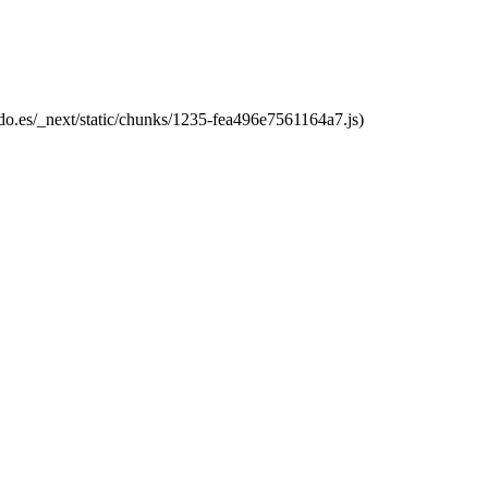
do.es/_next/static/chunks/1235-fea496e7561164a7.js)